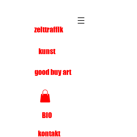
zeittraffik
kunst
good buy art
BIO
kontakt