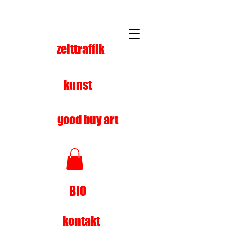
zeittraffik
kunst
good buy art
BIO
kontakt