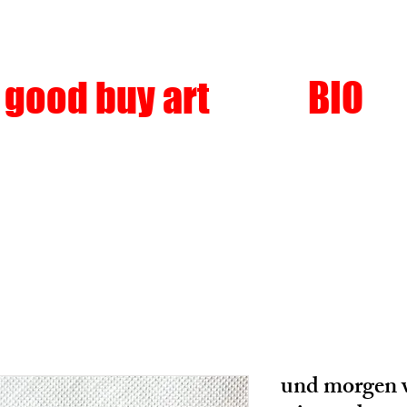
good buy art
BIO
und morgen w