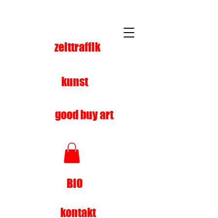
zeittraffik
kunst
good buy art
BIO
kontakt