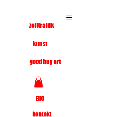
zeittraffik
kunst
good buy art
BIO
kontakt