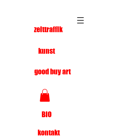
zeittraffik
kunst
good buy art
BIO
kontakt