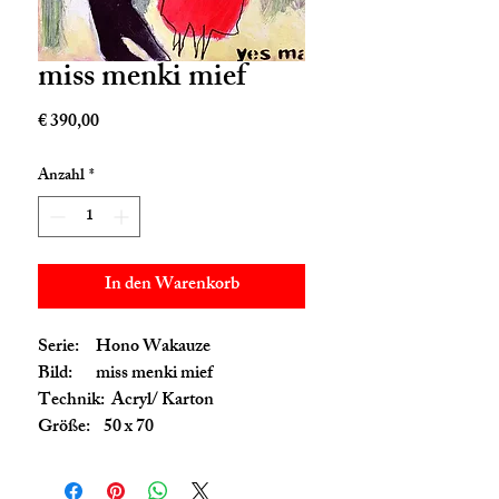
miss menki mief
Preis
€ 390,00
Anzahl
*
In den Warenkorb
Serie: Hono Wakauze
Bild: miss menki mief
Technik: Acryl/ Karton
Größe: 50 x 70