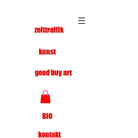
zeittraffik
kunst
good buy art
BIO
kontakt