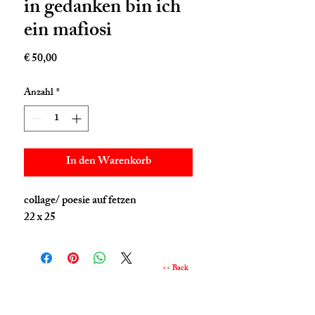
in gedanken bin ich
ein mafiosi
Preis
€ 50,00
Anzahl
*
In den Warenkorb
collage/ poesie auf fetzen
22 x 25
<< Back