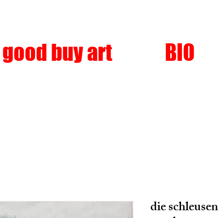
good buy art
BIO
die schleuse