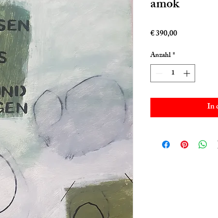
amok
Preis
€ 390,00
Anzahl
*
In