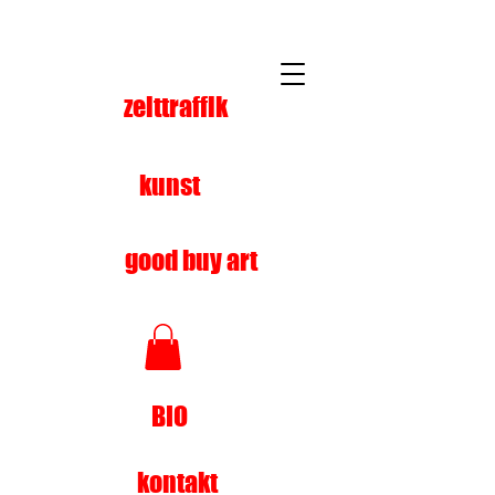
zeittraffik
kunst
good buy art
BIO
kontakt