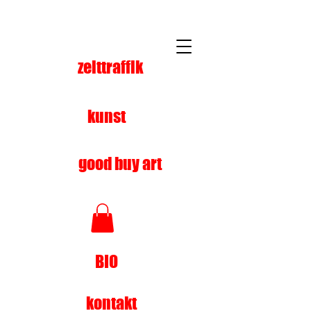
zeittraffik
kunst
good buy art
BIO
kontakt