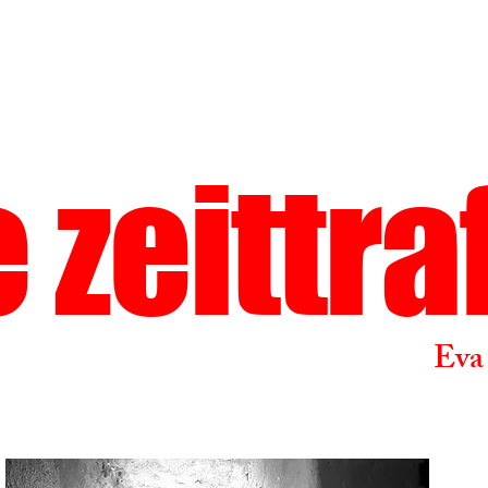
 zeittra
Eva