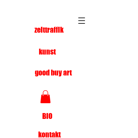
zeittraffik
kunst
good buy art
BIO
kontakt