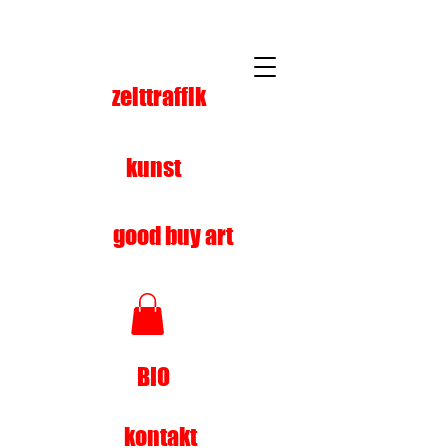
zeittraffik
kunst
good buy art
BIO
kontakt