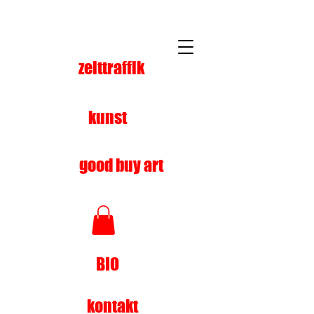
zeittraffik
kunst
good buy art
BIO
kontakt