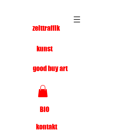
zeittraffik
kunst
good buy art
BIO
kontakt