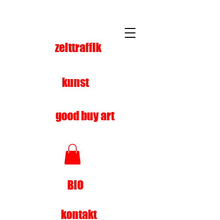
zeittraffik
kunst
good buy art
BIO
kontakt