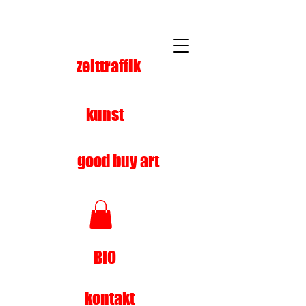
zeittraffik
kunst
good buy art
BIO
kontakt