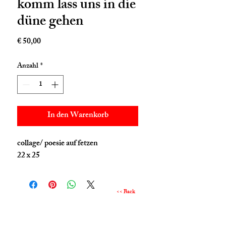
komm lass uns in die
düne gehen
Preis
€ 50,00
Anzahl
*
In den Warenkorb
collage/ poesie auf fetzen
22 x 25
<< Back