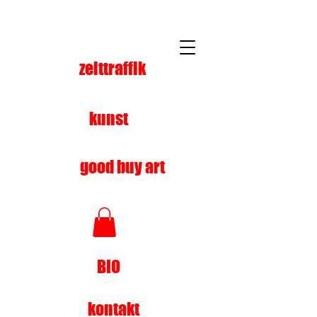
zeittraffik
kunst
good buy art
BIO
kontakt