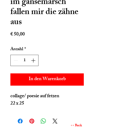
im gänsemarsch
fallen mir die zähne
aus
Preis
€ 50,00
Anzahl
*
In den Warenkorb
collage/ poesie auf fetzen
22 x 25
<< Back