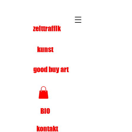
zeittraffik
kunst
good buy art
BIO
kontakt