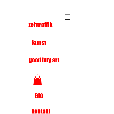
zeittraffik
kunst
good buy art
BIO
kontakt